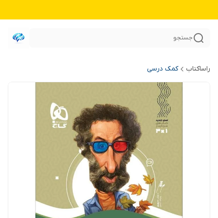
جستجو
راساکتاب
کمک درسی