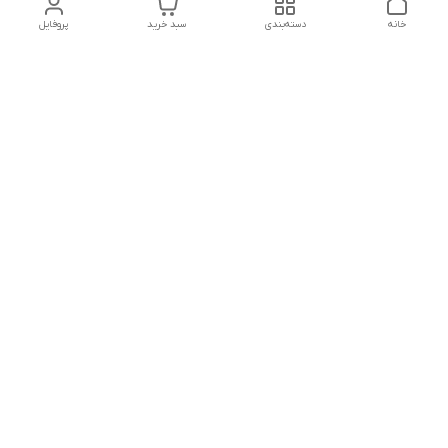
خانه
دسته‌بندی
سبد خرید
پروفایل
دسترسی سریع
پشتیبانی پلاس
شکایات
تماس با ما
قوانین و مقررات
درباره ما
رضایت مشتریان
سیاست حریم خصوصی
هفت روز هفته ،پاسخگوی شما هستیم
شماره تماس
09120630393