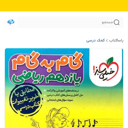
جستجو
راساکتاب
کمک درسی