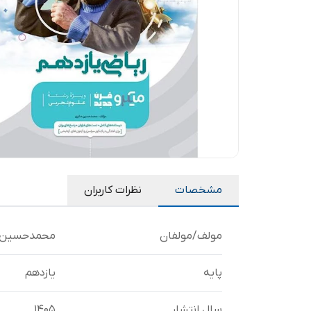
مشخصات
نظرات کاربران
مولف/مولفان
محمدحسین 
پایه
یازدهم
سال انتشار
1405