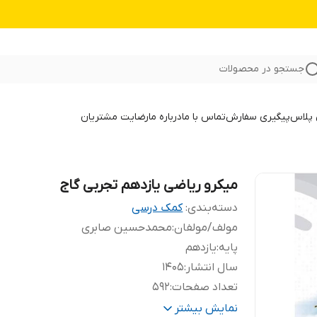
جستجو در محصولات
 پلاس
پیگیری سفارش
تماس با ما
درباره ما
رضایت مشتریان
میکرو ریاضی یازدهم تجربی گاج
دسته‌بندی
:
کمک درسی
مولف/مولفان
:
محمدحسین صابری
پایه
:
یازدهم
سال انتشار
:
1405
تعداد صفحات
:
592
رشته
:
علوم تجربی
نمایش بیشتر