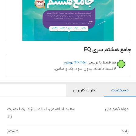
جامع هشتم سری EQ
هر قسط با ترب‌پی:
۱۴۶٬۲۵۰
تومان
۴ قسط ماهانه. بدون سود، چک و ضامن.
مشخصات
نظرات کاربران
مولف/مولفان
سعید ابراهیمی، لیلا علی‌نژاد، رضا نصرت
زاد
پایه
هشتم