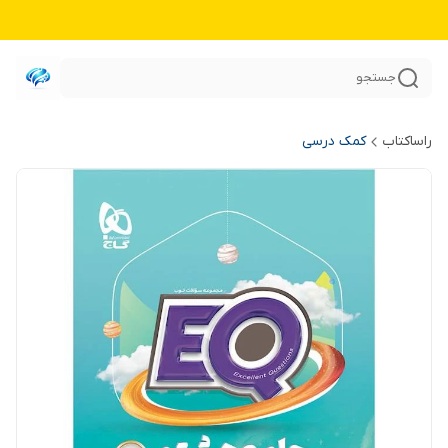
جستجو
راساکتاب
کمک درسی