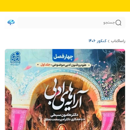
جستجو
راساکتاب
کنکور 140۶