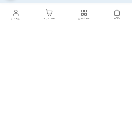
خانه
دسته‌بندی
سبد خرید
پروفایل
دسترسی سریع
پشتیبانی پلاس
شکایات
تماس با ما
قوانین و مقررات
درباره ما
رضایت مشتریان
سیاست حریم خصوصی