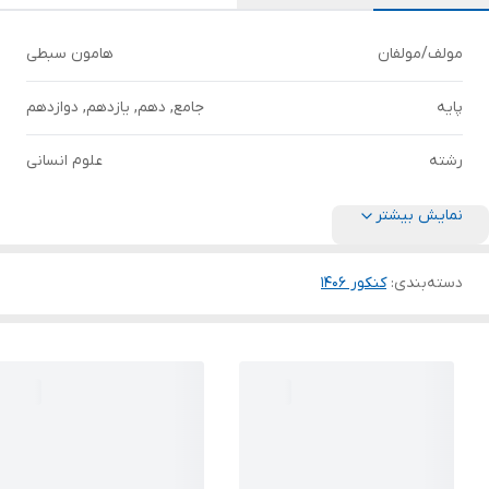
مولف/مولفان
هامون سبطی
پایه
جامع, دهم, یازدهم, دوازدهم
رشته
علوم انسانی
نمایش بیشتر
دسته‌بندی
:
کنکور 140۶