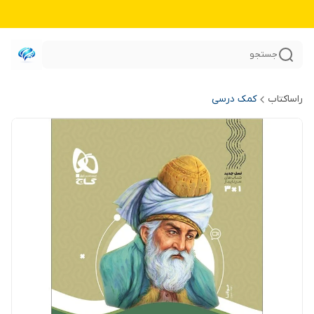
جستجو
راساکتاب
کمک درسی