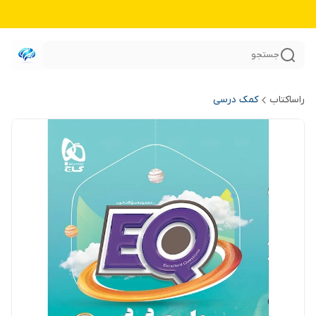
جستجو
راساکتاب
کمک درسی