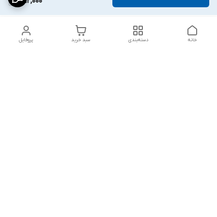
592,000
خانه
دسته‌بندی
سبد خرید
پروفایل
دسترسی سریع
پشتیبانی پلاس
شکایات
تماس با ما
قوانین و مقررات
درباره ما
رضایت مشتریان
سیاست حریم خصوصی