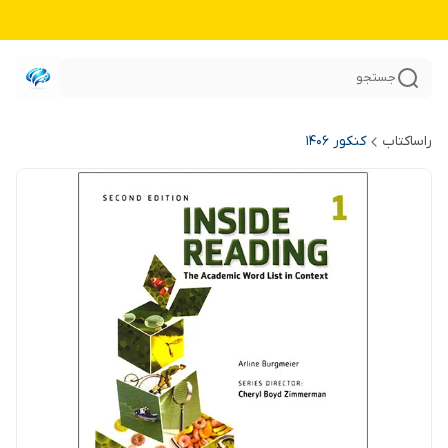
جستجو
راساکتاب
کنکور 140۶