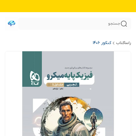
جستجو
راساکتاب
کنکور 140۶