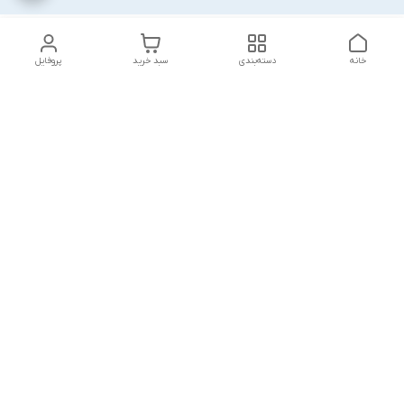
خانه
دسته‌بندی
سبد خرید
پروفایل
دسترسی سریع
پشتیبانی پلاس
شکایات
تماس با ما
قوانین و مقررات
درباره ما
رضایت مشتریان
سیاست حریم خصوصی