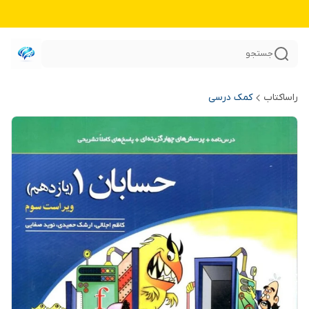
جستجو
راساکتاب
کمک درسی