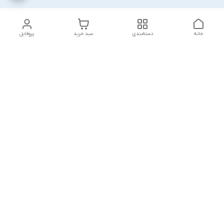
خانه
دسته‌بندی
سبد خرید
پروفایل
دسترسی سریع
پشتیبانی پلاس
شکایات
تماس با ما
قوانین و مقررات
درباره ما
رضایت مشتریان
سیاست حریم خصوصی