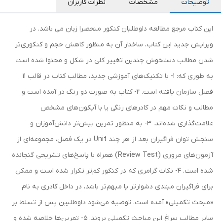
توضیحات
مشخصات
نظرات کاربران
این کتاب مرجع مطالعه داوطلبان کنکور منحصرا زبان می باشد. در
ویرایش جدید این کتاب، ساختار آن به منظور کاهش حجم و کنکوری‌تر
شدن مطالب دستخوش چندین تغییر کلی در شکل و محتوا شده است
به طوری که: 1- با تکنیک‌های آموزشی جدید، مطالب کتاب در قالب 11
فصل سازمان یافته است. 2- کتاب به صورت دو رنگ در آمده است و
مطالب و نکات مهم در کادرهای رنگی یا با آیکون‌های مشخص
علامت‌گذاری شده‌اند. 3- به منظور تمرین بیش‌تر دانش‌آموزان و
سنجش توان فراگیران بعد از هر چند Unit در یک فصل، مجموعه‌ای از
آزمون‌های مروری (Review Test) همراه با پاسخ‌های تشریحی گنجانده
شده است. 4- نکات گرامری که در کنکور کم‌تر تکرار شده است و ممکن
برای فراگیران مبتدی دشوارتر یا مبهم‌تر باشد، در داخل کادری به نام
«مبحث تکمیلی» آمده است. توصیه می‌شود داوطلبین پس از تسلط بر
سایر مطالب سراغ این مباحث تکمیلی بروند. 5- تمرین‌ها خلاصه شده و