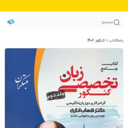
جستجو
راساکتاب
کنکور 140۶