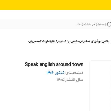
جستجو در محصولات
 پلاس
پیگیری سفارش
تماس با ما
درباره ما
رضایت مشتریان
Speak english around town
دسته‌بندی
:
کنکور 140۶
سال انتشار
:
1405