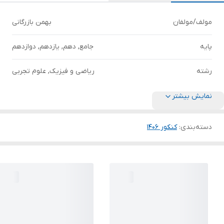
مولف/مولفان
بهمن بازرگانی
پایه
جامع, دهم, یازدهم, دوازدهم
رشته
ریاضی و فیزیک, علوم تجربی
نمایش بیشتر
دسته‌بندی
:
کنکور 140۶