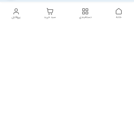
خانه
دسته‌بندی
سبد خرید
پروفایل
دسترسی سریع
پشتیبانی پلاس
شکایات
تماس با ما
قوانین و مقررات
درباره ما
رضایت مشتریان
سیاست حریم خصوصی
هفت روز هفته ،پاسخگوی شما هستیم