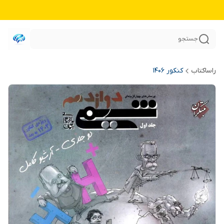
جستجو
راساکتاب
کنکور 140۶