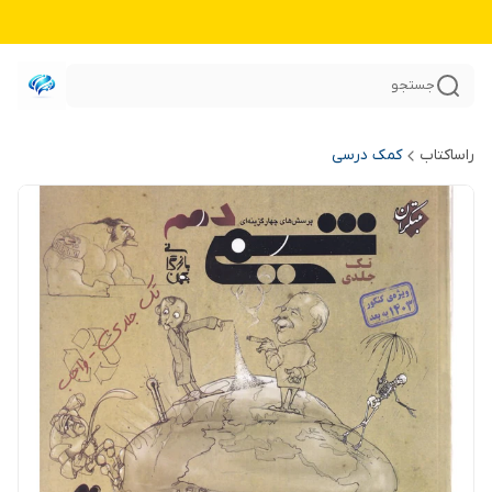
جستجو
راساکتاب
کمک درسی