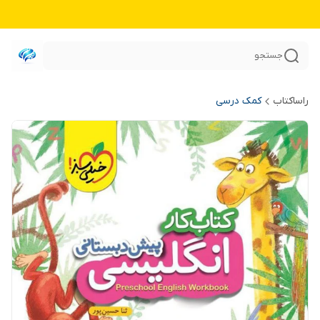
جستجو
راساکتاب
کمک درسی