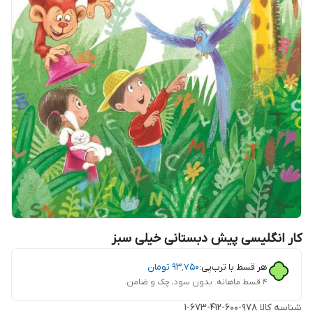
کار انگلیسی پیش دبستانی خیلی سبز
هر قسط با ترب‌پی:
۹۳٬۷۵۰
تومان
۴ قسط ماهانه. بدون سود، چک و ضامن.
شناسه کالا
978-600-412-673-1