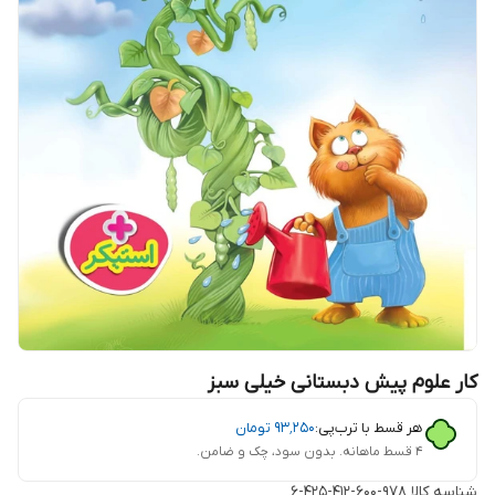
کار علوم پیش دبستانی خیلی سبز
هر قسط با ترب‌پی:
۹۳٬۲۵۰
تومان
۴ قسط ماهانه. بدون سود، چک و ضامن.
شناسه کالا
978-600-412-425-6