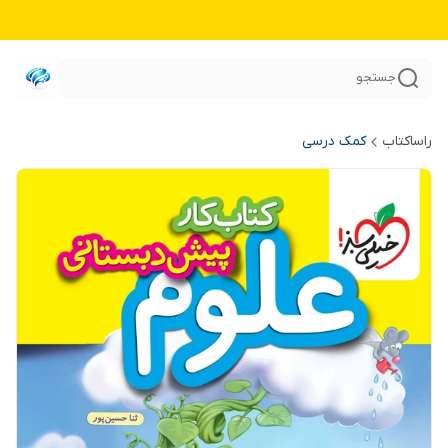
جستجو
راساکتاب
کمک درسی