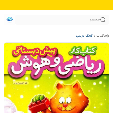
جستجو
راساکتاب
کمک درسی