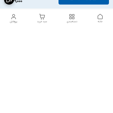
449,000
خانه
دسته‌بندی
سبد خرید
پروفایل
دسترسی سریع
پشتیبانی پلاس
شکایات
تماس با ما
قوانین و مقررات
درباره ما
رضایت مشتریان
سیاست حریم خصوصی