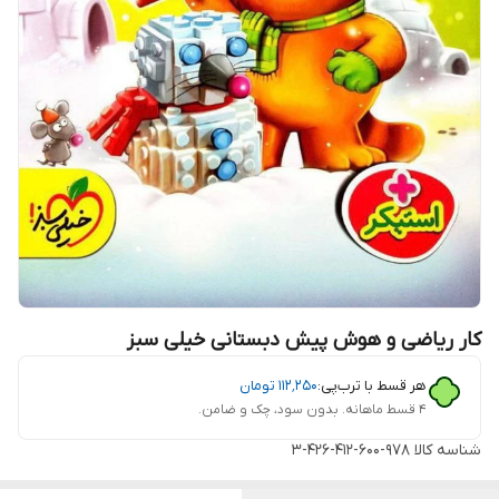
کار ریاضی و هوش پیش دبستانی خیلی سبز
هر قسط با ترب‌پی:
۱۱۲٬۲۵۰
تومان
۴ قسط ماهانه. بدون سود، چک و ضامن.
شناسه کالا
978-600-412-426-3