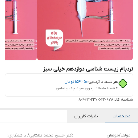
نردبام زیست شناسی دوازدهم خیلی سبز
هر قسط با ترب‌پی:
۱۵۴٬۲۵۰
تومان
۴ قسط ماهانه. بدون سود، چک و ضامن.
شناسه کالا
978-622-230-463-8
مشخصات
نظرات کاربران
مولف/مولفان
دکتر حسن محمد نشتایی/ با همکاری: