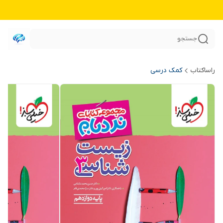
جستجو
راساکتاب
کمک درسی