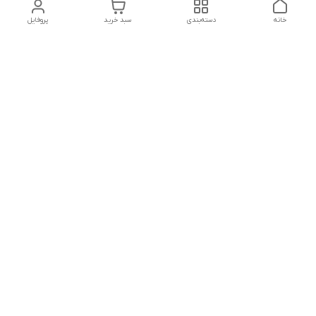
خانه
دسته‌بندی
سبد خرید
پروفایل
دسترسی سریع
پشتیبانی پلاس
شکایات
تماس با ما
قوانین و مقررات
درباره ما
رضایت مشتریان
سیاست حریم خصوصی
هفت روز هفته ،پاسخگوی شما هستیم
شماره تماس
09120630393