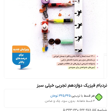
نردبام فیزیک دوازدهم تجربی خیلی سبز
هر قسط با ترب‌پی:
۳۲۵٬۳۲۵
تومان
۴ قسط ماهانه. بدون سود، چک و ضامن.
شناسه کالا
978-622-230-323-5