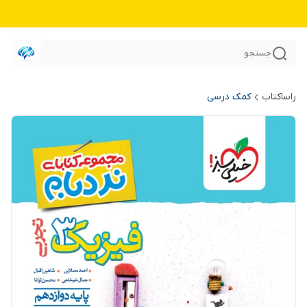
جستجو
راساکتاب
کمک درسی