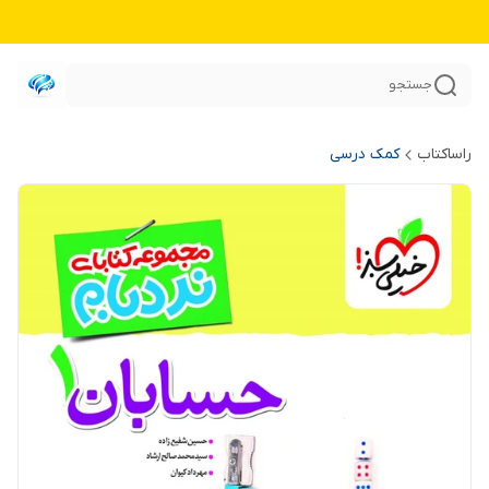
جستجو
راساکتاب
کمک درسی