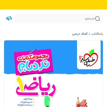
جستجو
راساکتاب
کمک درسی