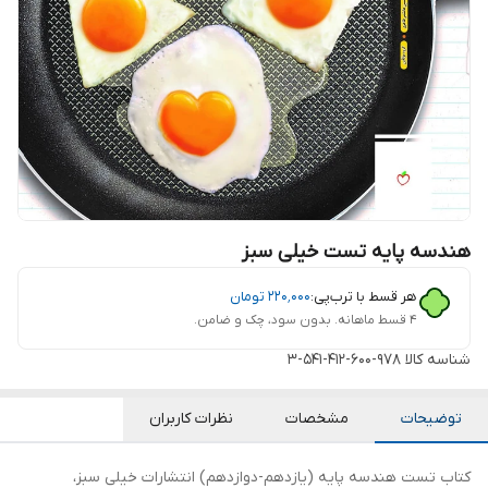
هندسه پایه تست خیلی سبز
هر قسط با ترب‌پی:
۲۲۰٬۰۰۰
تومان
۴ قسط ماهانه. بدون سود، چک و ضامن.
شناسه کالا
978-600-412-541-3
توضیحات
مشخصات
نظرات کاربران
کتاب تست هندسه پایه (یازدهم-دوازدهم) انتشارات خیلی سبز،