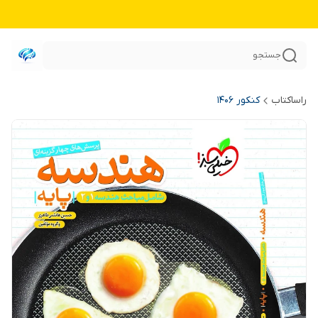
جستجو
راساکتاب
کنکور 140۶