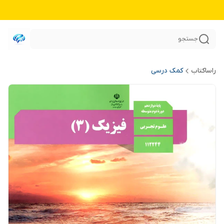
جستجو
راساکتاب
کمک درسی