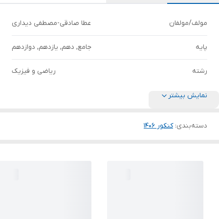
مولف/مولفان
عطا صادقی-مصطفی دیداری
پایه
جامع, دهم, یازدهم, دوازدهم
رشته
ریاضی و فیزیک
نمایش بیشتر
دسته‌بندی
:
کنکور 140۶