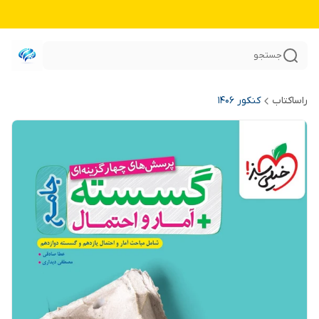
جستجو
راساکتاب
کنکور 140۶