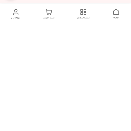
خانه
دسته‌بندی
سبد خرید
پروفایل
دسترسی سریع
پشتیبانی پلاس
شکایات
تماس با ما
قوانین و مقررات
درباره ما
رضایت مشتریان
سیاست حریم خصوصی