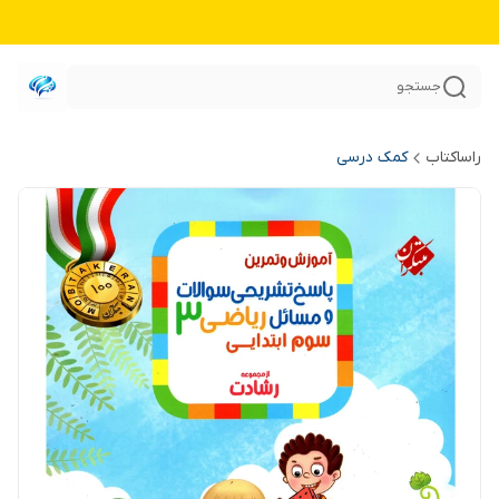
جستجو
راساکتاب
کمک درسی