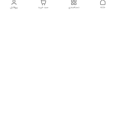
خانه
دسته‌بندی
سبد خرید
پروفایل
دسترسی سریع
پشتیبانی پلاس
شکایات
تماس با ما
قوانین و مقررات
درباره ما
رضایت مشتریان
سیاست حریم خصوصی
هفت روز هفته ،پاسخگوی شما هستیم
شماره تماس
09120630393