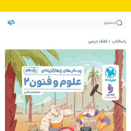
جستجو
راساکتاب
کمک درسی