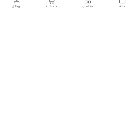
خانه
دسته‌بندی
سبد خرید
پروفایل
دسترسی سریع
پشتیبانی پلاس
شکایات
تماس با ما
قوانین و مقررات
درباره ما
رضایت مشتریان
سیاست حریم خصوصی
هفت روز هفته ،پاسخگوی شما هستیم
شماره تماس
09120630393