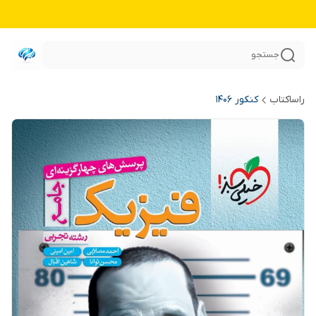
جستجو
راساکتاب
کنکور 140۶