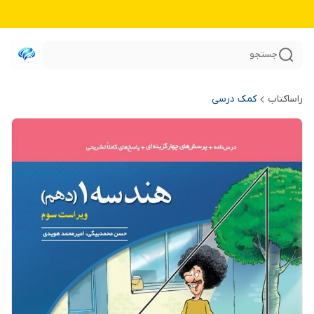
جستجو
راساکتاب
کمک درسی