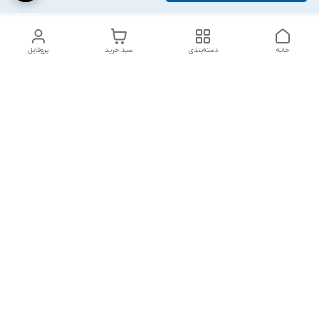
خانه
دسته‌بندی
سبد خرید
پروفایل
دسترسی سریع
پشتیبانی پلاس
شکایات
تماس با ما
قوانین و مقررات
درباره ما
رضایت مشتریان
سیاست حریم خصوصی