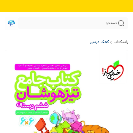
جستجو
راساکتاب
کمک درسی