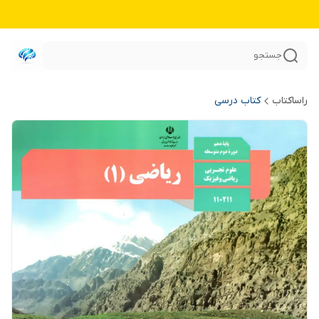
جستجو
راساکتاب
کتاب درسی