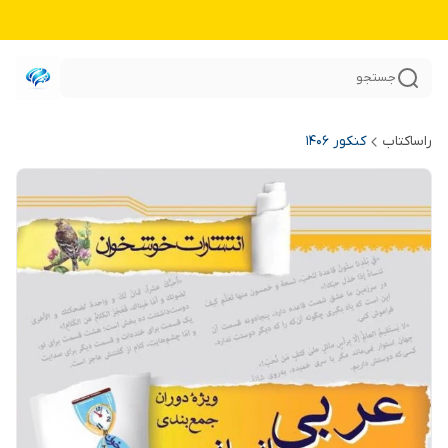
جستجو
راساکتاب
کنکور 140۶