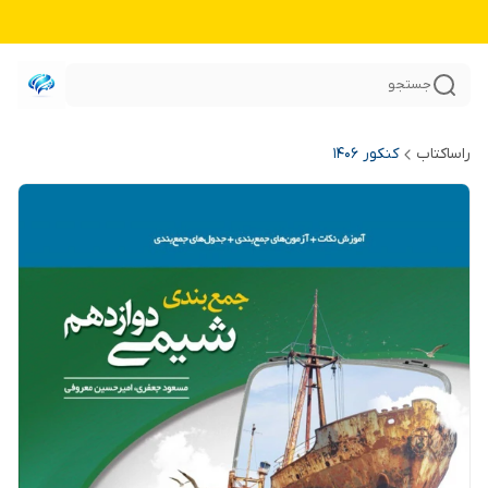
جستجو
راساکتاب
کنکور 140۶