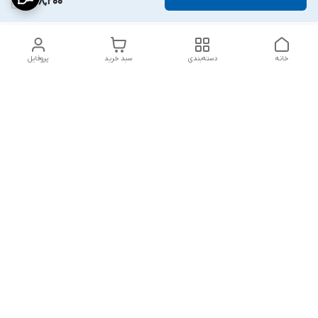
528,200
خانه
دسته‌بندی
سبد خرید
پروفایل
دسترسی سریع
پشتیبانی پلاس
شکایات
تماس با ما
قوانین و مقررات
درباره ما
رضایت مشتریان
سیاست حریم خصوصی