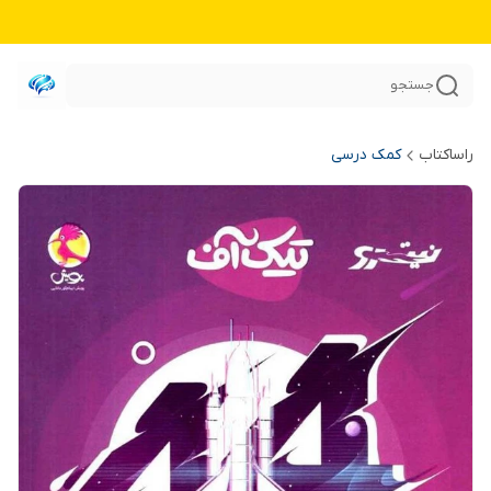
جستجو
راساکتاب
کمک درسی