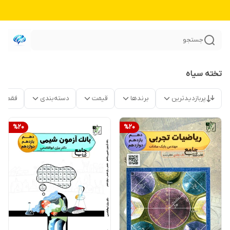
جستجو
تخته سیاه
پربازدیدترین
برندها
قیمت
دسته‌بندی
فقط م
%
20
%
20