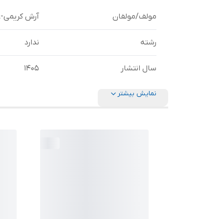
مولف/مولفان
آرش کریمی-ع
رشته
ندارد
سال انتشار
1405
نمایش بیشتر