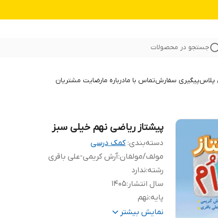
جستجو در محصولات
 پلاس
پیگیری سفارش
تماس با ما
درباره ما
رضایت مشتریان
پیشتاز ریاضی نهم خیلی سبز
دسته‌بندی
:
کمک درسی
مولف/مولفان
:
آرش کریمی-علی باقری
رشته
:
ندارد
سال انتشار
:
1405
پایه
:
نهم
تعداد صفحات
:
416
نمایش بیشتر