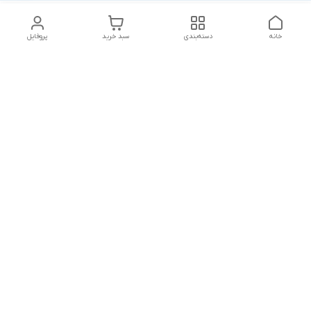
خانه
دسته‌بندی
سبد خرید
پروفایل
دسترسی سریع
پشتیبانی پلاس
شکایات
تماس با ما
قوانین و مقررات
درباره ما
رضایت مشتریان
سیاست حریم خصوصی
هفت روز هفته ،پاسخگوی شما هستیم